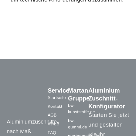
Service
Martan
Aluminium
Startseite
Gruppe
Zuschnitt-
bw-
Konfigurator
Kontakt
kunststoffe.de
Starten Sie jetzt
AGB
bw-
Aluminiumzuschnitte
AV-LB
und gestalten
gummi.de
nach Maß –
FAQ
Sie Ihr
martanmetall.de