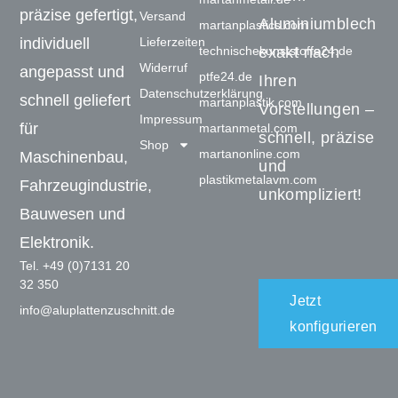
präzise gefertigt,
Versand
Aluminiumblech
martanplastics.com
Lieferzeiten
individuell
technischekunststoffe24.de
exakt nach
Widerruf
angepasst und
ptfe24.de
Ihren
Datenschutzerklärung
schnell geliefert
martanplastik.com
Vorstellungen –
Impressum
für
martanmetal.com
schnell, präzise
Shop
martanonline.com
Maschinenbau,
und
plastikmetalavm.com
Fahrzeugindustrie,
unkompliziert!
Bauwesen und
Elektronik.
Tel. +49 (0)7131 20
32 350
Jetzt
info@aluplattenzuschnitt.de
konfigurieren