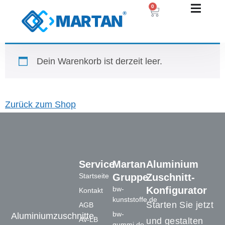
0
Dein Warenkorb ist derzeit leer.
Zurück zum Shop
Service
Martan
Aluminium
Startseite
Gruppe
Zuschnitt-
bw-
Konfigurator
Kontakt
kunststoffe.de
Starten Sie jetzt
AGB
bw-
Aluminiumzuschnitte
AV-LB
und gestalten
gummi.de