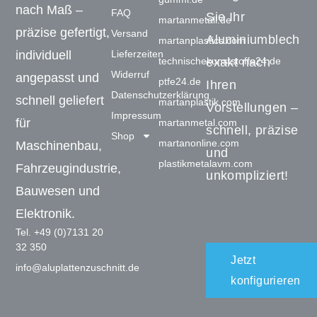
nach Maß –
FAQ
Sie Ihr
martanmetall.de
präzise gefertigt,
Versand
Aluminiumblech
martanplastics.com
Lieferzeiten
individuell
technischekunststoffe24.de
exakt nach
Widerruf
angepasst und
ptfe24.de
Ihren
Datenschutzerklärung
schnell geliefert
martanplastik.com
Vorstellungen –
Impressum
für
martanmetal.com
schnell, präzise
Shop
martanonline.com
Maschinenbau,
und
plastikmetalavm.com
Fahrzeugindustrie,
unkompliziert!
Bauwesen und
Elektronik.
Tel. +49 (0)7131 20
32 350
Jetzt
info@aluplattenzuschnitt.de
konfigurieren