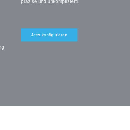
präzise und unkompliziert!
Jetzt konfigurieren
ng