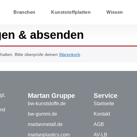
Branchen
Kunststoffplatten
Wissen
igen & absenden
halten. Bitte überprüfe deinen
Warenkorb
.
Martan Gruppe
Service
gt,
bw-kunststoffe.de
Startseite
und
bw-gummi.de
Kontakt
martanmetall.de
AGB
martanplastics.com
AV-LB