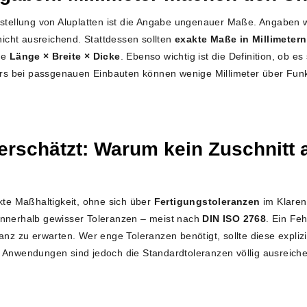
Bestellung von Aluplatten ist die Angabe ungenauer Maße. Angaben
cht ausreichend. Stattdessen sollten
exakte Maße in Millimetern
ge
Länge × Breite × Dicke
. Ebenso wichtig ist die Definition, ob e
rs bei passgenauen Einbauten können wenige Millimeter über Fun
erschätzt: Warum kein Zuschnitt 
ekte Maßhaltigkeit, ohne sich über
Fertigungstoleranzen
im Klaren
innerhalb gewisser Toleranzen – meist nach
DIN ISO 2768
. Ein Feh
ranz zu erwarten. Wer enge Toleranzen benötigt, sollte diese expli
e Anwendungen sind jedoch die Standardtoleranzen völlig ausreich