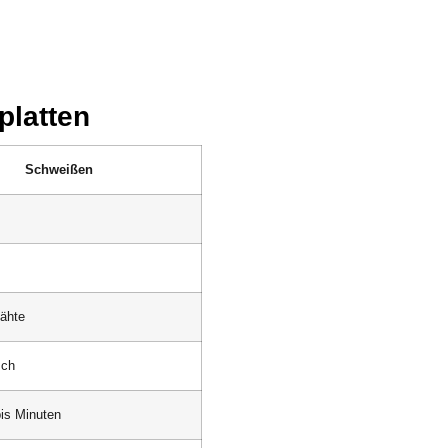
platten
Schweißen
Nähte
sch
is Minuten