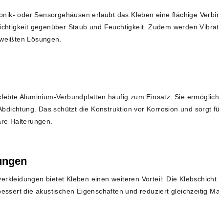
ronik- oder Sensorgehäusen erlaubt das Kleben eine flächige Verbi
ichtigkeit gegenüber Staub und Feuchtigkeit. Zudem werden Vibrat
hweißten Lösungen.
klebte Aluminium-Verbundplatten häufig zum Einsatz. Sie ermöglic
 Abdichtung. Das schützt die Konstruktion vor Korrosion und sorgt f
are Halterungen.
ungen
kleidungen bietet Kleben einen weiteren Vorteil: Die Klebschicht w
essert die akustischen Eigenschaften und reduziert gleichzeitig M