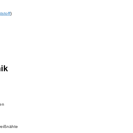
g
tstoff
)
ik
den
weißnähte