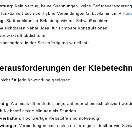
astung
: Kein Verzug, keine Spannungen, keine Gefügeveränderun
 funktioniert auch bei Hybrid-Verbindungen (z. B. Aluminium +
Kuns
ng
: Statt punktueller Belastung wie bei Schweißpunkten
ne sichtbaren Nähte, ideal für sichtbare Konstruktionen
ber wirkt oft abdichtend
nsbesondere in der Serienfertigung vorteilhaft
erausforderungen der Klebetechn
en nicht für jede Anwendung geeignet:
ndig
: Alu muss oft entfettet, angeraut oder chemisch aktiviert wer
ch Klebstoff einige Minuten bis Stunden
verhalten
: Hochwertige Klebstoffe sind notwendig
wieriger
: Verbindungen sind nicht zerstörungsfrei testbar wie Sch