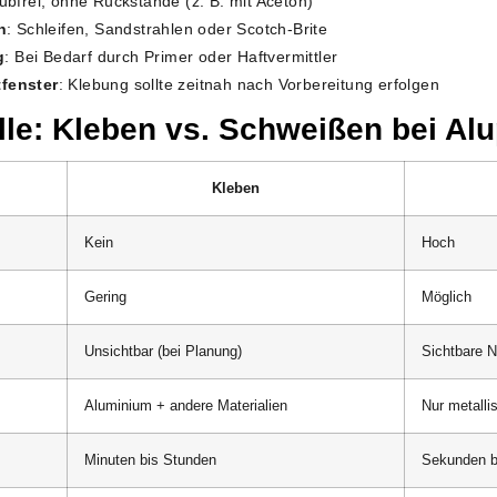
taubfrei, ohne Rückstände (z. B. mit Aceton)
n
: Schleifen, Sandstrahlen oder Scotch-Brite
g
: Bei Bedarf durch Primer oder Haftvermittler
tfenster
: Klebung sollte zeitnah nach Vorbereitung erfolgen
lle: Kleben vs. Schweißen bei Alu
Kleben
Kein
Hoch
Gering
Möglich
Unsichtbar (bei Planung)
Sichtbare 
Aluminium + andere Materialien
Nur metalli
Minuten bis Stunden
Sekunden b