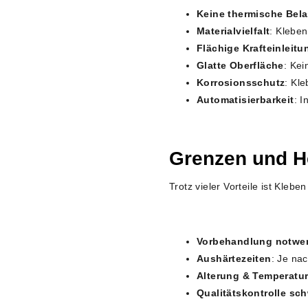
Keine thermische Bel
Materialvielfalt
: Kleben
Flächige Krafteinleitu
Glatte Oberfläche
: Kei
Korrosionsschutz
: Kle
Automatisierbarkeit
: I
Grenzen und H
Trotz vieler Vorteile ist Kleb
Vorbehandlung notwe
Aushärtezeiten
: Je na
Alterung & Temperatur
Qualitätskontrolle sch