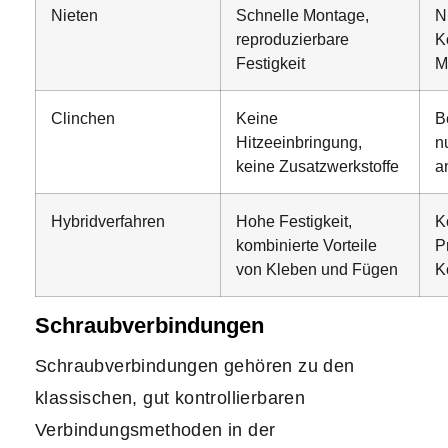
Nieten
Schnelle Montage,
N
reproduzierbare
K
Festigkeit
M
Clinchen
Keine
B
Hitzeeinbringung,
n
keine Zusatzwerkstoffe
a
Hybridverfahren
Hohe Festigkeit,
K
kombinierte Vorteile
P
von Kleben und Fügen
K
Schraubverbindungen
Schraubverbindungen gehören zu den
klassischen, gut kontrollierbaren
Verbindungsmethoden in der