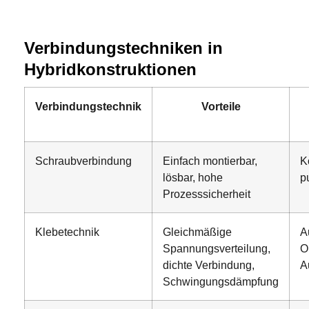
Verbindungstechniken in
Hybridkonstruktionen
Verbindungstechnik
Vorteile
Schraubverbindung
Einfach montierbar,
K
lösbar, hohe
p
Prozesssicherheit
Klebetechnik
Gleichmäßige
A
Spannungsverteilung,
O
dichte Verbindung,
A
Schwingungsdämpfung