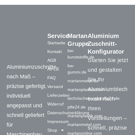
Service
Martan
Aluminium
Startseite
Gruppe
Zuschnitt-
bw-
Konfigurator
Kontakt
kunststoffe.de
Starten Sie jetzt
AGB
bw-
Aluminiumzuschnitte
AV-LB
und gestalten
gummi.de
nach Maß –
FAQ
Sie Ihr
martanmetall.de
präzise gefertigt,
Versand
Aluminiumblech
martanplastics.com
Lieferzeiten
individuell
technischekunststoffe24.de
exakt nach
Widerruf
angepasst und
ptfe24.de
Ihren
Datenschutzerklärung
schnell geliefert
martanplastik.com
Vorstellungen –
Impressum
für
martanmetal.com
schnell, präzise
Shop
martanonline.com
Maschinenbau,