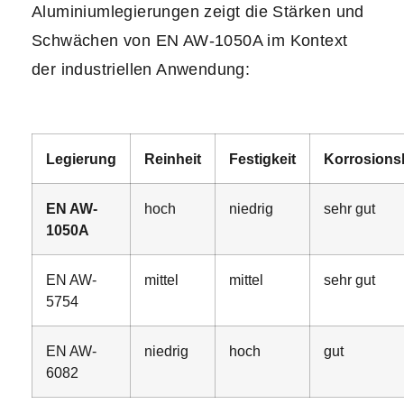
Aluminiumlegierungen zeigt die Stärken und
Schwächen von EN AW-1050A im Kontext
der industriellen Anwendung:
Legierung
Reinheit
Festigkeit
Korrosions
EN AW-
hoch
niedrig
sehr gut
1050A
EN AW-
mittel
mittel
sehr gut
5754
EN AW-
niedrig
hoch
gut
6082